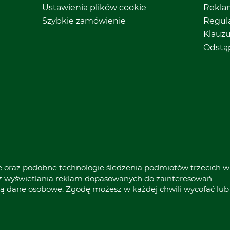
Ustawienia plików cookie
Rekla
Szybkie zamówienie
Regul
Klauz
Odstą
* Wszystkie ceny zawierają podatek VAT
ie oraz podobne technologie śledzenia podmiotów trzecich w
raz wyświetlania reklam dopasowanych do zainteresowań
ą dane osobowe. Zgodę możesz w każdej chwili wycofać lub