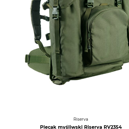
Riserva
Plecak myśliwski Riserva RV2354