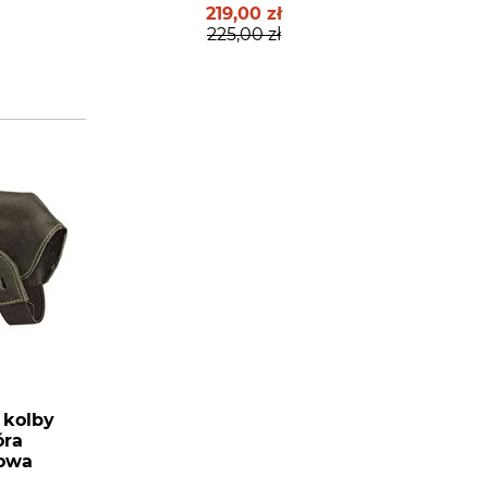
219,00 zł
225,00 zł
 kolby
óra
owa