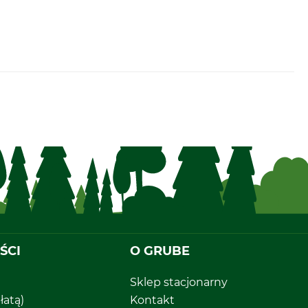
ŚCI
O GRUBE
Sklep stacjonarny
łatą)
Kontakt