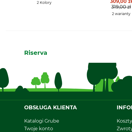
309,00 z
2 Kolory
319,00 zł
2 warianty
Riserva
OBSŁUGA KLIENTA
INFO
Katalogi Grube
Koszt
Twoje konto
Zwrot