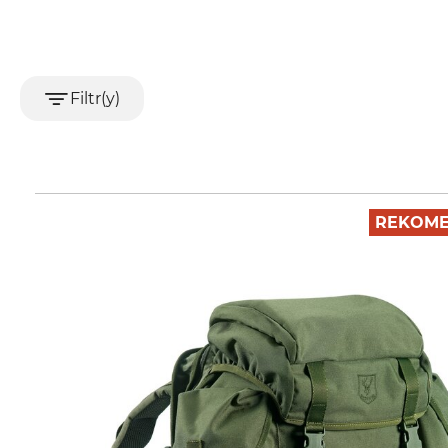
Filtr(y)
REKOME