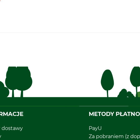
ł
RMACJE
METODY PŁATNO
y dostawy
PayU
y
Za pobraniem (z dop