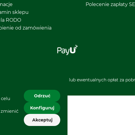
macje
Polecenie zapłaty S
amin sklepu
ula RODO
pienie od zamówienia
 i nie obejmują kosztów wysyłki lub ewentualnych opłat za pobra
Odrzuć
 celu
Konfiguruj
 zmienić
Akceptuj