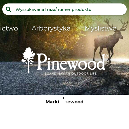
ictwo
Arborystyka
Myślistwo
Marki
Pinewood