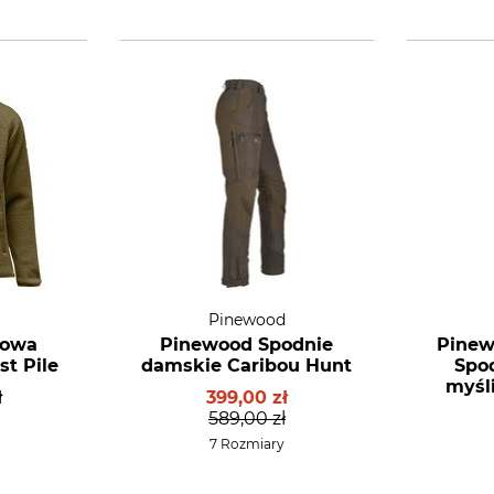
Pinewood
rowa
Pinewood Spodnie
Pinew
t Pile
damskie Caribou Hunt
Spo
myśl
ł
399,00 zł
589,00 zł
7 Rozmiary