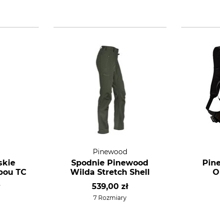
Pinewood
skie
Spodnie Pinewood
Pin
bou TC
Wilda Stretch Shell
O
ł
539,00 zł
7 Rozmiary