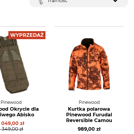
Trafność
WYPRZEDAŻ
Pinewood
Pinewood
od Okrycie dla
Kurtka polarowa
iwego Abisko
Pinewood Furudal
Reversible Camou
1 049,00 zł
1 349,00 zł
989,00 zł