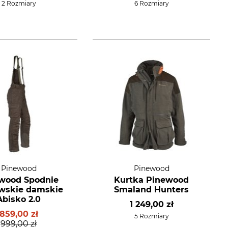
2 Rozmiary
6 Rozmiary
Pinewood
Pinewood
wood Spodnie
Kurtka Pinewood
wskie damskie
Smaland Hunters
Abisko 2.0
1 249,00 zł
859,00 zł
5 Rozmiary
999,00 zł