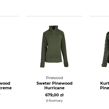
Pinewood
ewood
Sweter Pinewood
Kur
xtreme
Hurricane
Pin
ł
679,00 zł
6 Rozmiary