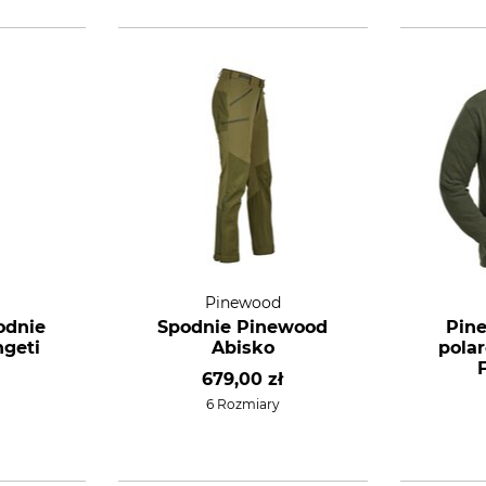
Pinewood
odnie
Spodnie Pinewood
Pin
ngeti
Abisko
pola
679,00 zł
6 Rozmiary