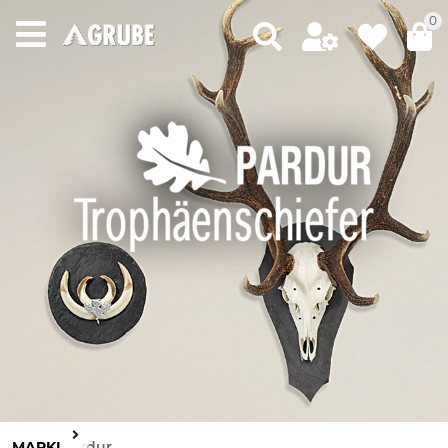
0
MARKI
Pardur