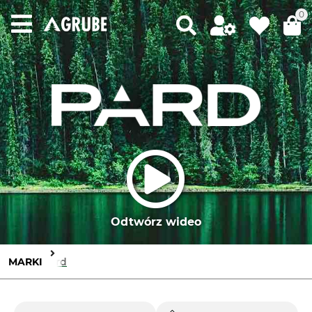
0
Odtwórz wideo
MARKI
Pard