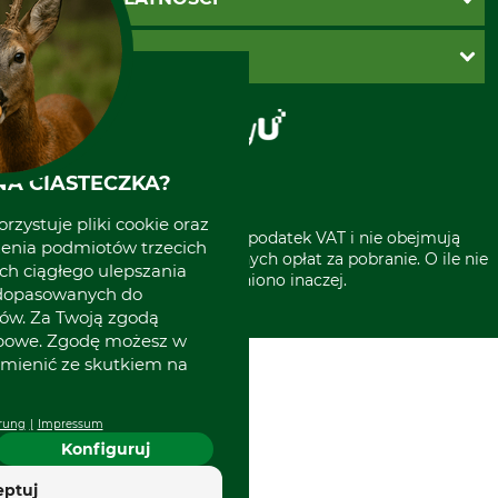
Zwroty
Reklamacje
PayU
O GRUBE
Regulamin sklepu
Za pobraniem (z dopłatą)
Klauzula RODO
Polecenie zapłaty SEPA
Sklep stacjonarny
Odstąpienie od zamówienia
Kontakt
Grube w Europie
A CIASTECZKA?
rzystuje pliki cookie oraz
* Wszystkie ceny zawierają podatek VAT i nie obejmują
zenia podmiotów trzecich
kosztów wysyłki lub ewentualnych opłat za pobranie. O ile nie
ich ciągłego ulepszania
wyszczególniono inaczej.
 dopasowanych do
ów. Za Twoją zgodą
obowe. Zgodę możesz w
zmienić ze skutkiem na
rung
Impressum
Konfiguruj
eptuj