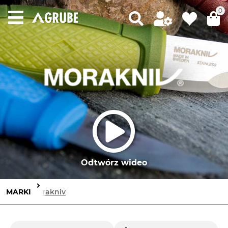
0
Odtwórz wideo
MARKI
Morakniv