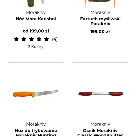
Morakniv
Morakniv
Nóż Mora Kansbol
Fartuch myśliwski
Porakniv
od
199,00 zł
199,00 zł
4
3 Kolory
Morakniv
Morakniv
Nóż do trybowania
Ośnik Morakniv
Morakniv Hunting
Classic WoodSplitter