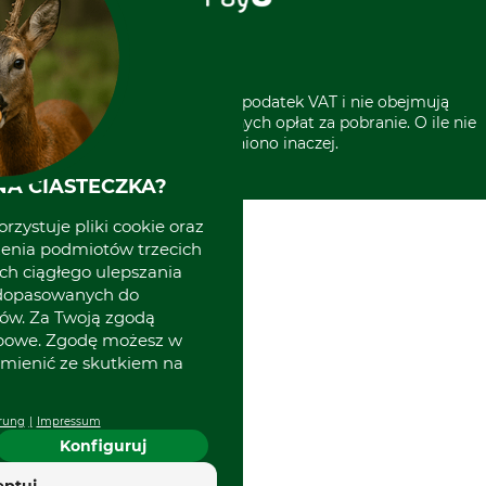
Grube w Europie
* Wszystkie ceny zawierają podatek VAT i nie obejmują
kosztów wysyłki lub ewentualnych opłat za pobranie. O ile nie
wyszczególniono inaczej.
A CIASTECZKA?
rzystuje pliki cookie oraz
zenia podmiotów trzecich
ich ciągłego ulepszania
 dopasowanych do
ów. Za Twoją zgodą
obowe. Zgodę możesz w
zmienić ze skutkiem na
rung
Impressum
Konfiguruj