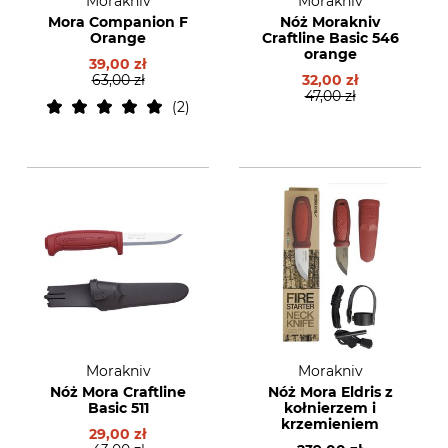
Morakniv
Morakniv
Mora Companion F
Nóż Morakniv
Orange
Craftline Basic 546
orange
39,00 zł
63,00 zł
32,00 zł
47,00 zł
2
Morakniv
Morakniv
Nóż Mora Craftline
Nóż Mora Eldris z
Basic 511
kołnierzem i
krzemieniem
29,00 zł