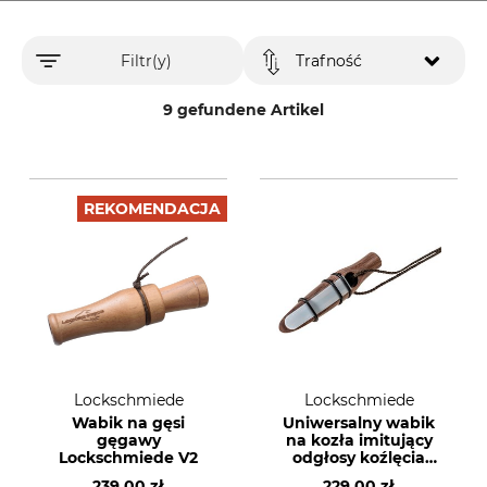
Filtr(y)
Trafność
9 gefundene Artikel
REKOMENDACJA
Lockschmiede
Lockschmiede
Wabik na gęsi
Uniwersalny wabik
gęgawy
na kozła imitujący
Lockschmiede V2
odgłosy koźlęcia
Lockschmiede
239,00 zł
229,00 zł