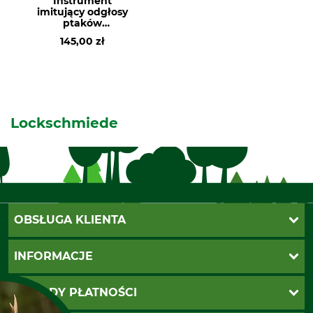
Instrument
imitujący odgłosy
ptaków
Lockschmiede
145,00 zł
Lockschmiede
OBSŁUGA KLIENTA
Katalogi Grube
INFORMACJE
Twoje konto
Ustawienia plików cookie
Koszty dostawy
METODY PŁATNOŚCI
Zwroty