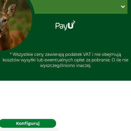
Reklamacje
PayU
O GRUBE
Regulamin sklepu
Za pobraniem (z dopłatą)
Klauzula RODO
Polecenie zapłaty SEPA
Sklep stacjonarny
Odstąpienie od zamówienia
Kontakt
Grube w Europie
A CIASTECZKA?
* Wszystkie ceny zawierają podatek VAT i nie obejmują
kosztów wysyłki lub ewentualnych opłat za pobranie. O ile nie
rzystuje pliki cookie oraz
wyszczególniono inaczej.
zenia podmiotów trzecich
ich ciągłego ulepszania
 dopasowanych do
ów. Za Twoją zgodą
obowe. Zgodę możesz w
zmienić ze skutkiem na
rung
Impressum
Konfiguruj