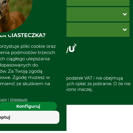
Twoje konto
Ustawienia plików cookie
Koszty dostawy
METODY PŁATNOŚCI
Zwroty
Reklamacje
PayU
O GRUBE
Regulamin sklepu
Za pobraniem (z dopłatą)
A CIASTECZKA?
Klauzula RODO
Polecenie zapłaty SEPA
Sklep stacjonarny
rzystuje pliki cookie oraz
Odstąpienie od zamówienia
Kontakt
zenia podmiotów trzecich
Grube w Europie
ich ciągłego ulepszania
 dopasowanych do
ów. Za Twoją zgodą
obowe. Zgodę możesz w
* Wszystkie ceny zawierają podatek VAT i nie obejmują
zmienić ze skutkiem na
kosztów wysyłki lub ewentualnych opłat za pobranie. O ile nie
wyszczególniono inaczej.
rung
Impressum
Konfiguruj
eptuj