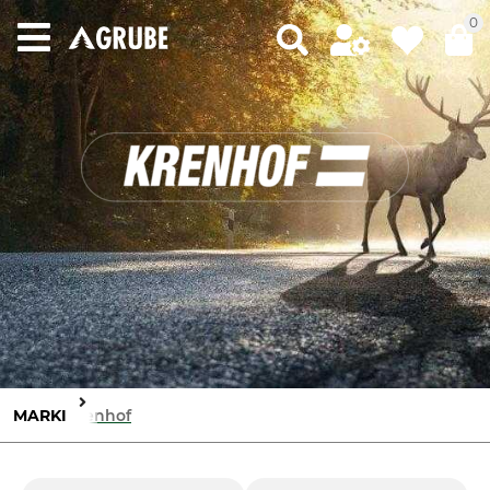
0
MARKI
Krenhof