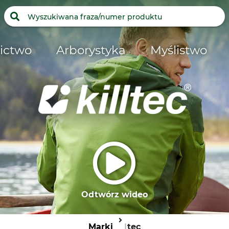
ictwo
Arborystyka
Myślistwo
Odtwórz wideo
Marki
Killtec