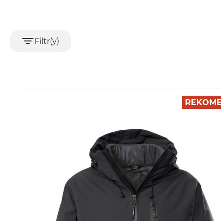
Filtr(y)
REKOME