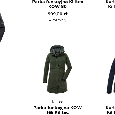
Parka funkcyjna Killtec
Kur
KOW 80
Ki
909,00 zł
4 Rozmiary
Killtec
Parka funkcyjna KOW
Kur
165 Killtec
Kil