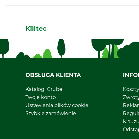
Killtec
OBSŁUGA KLIENTA
INFO
Katalogi Grube
Koszt
Twoje konto
Zwrot
Ustawienia plików cookie
Rekla
Szybkie zamówienie
Regul
Klauz
Odstą