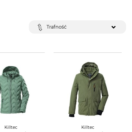
Trafność
Killtec
Killtec