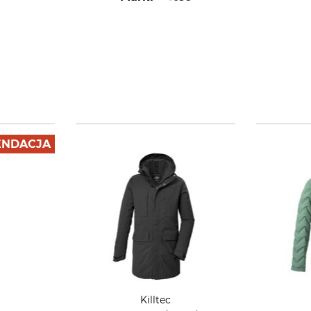
NDACJA
Killtec