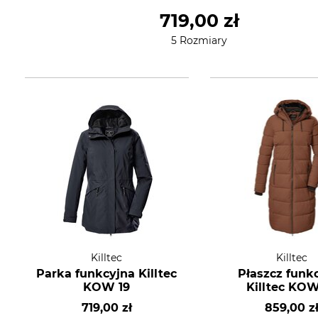
719,00 zł
5 Rozmiary
Killtec
Killtec
Parka funkcyjna Killtec
Płaszcz funk
KOW 19
Killtec KO
719,00 zł
859,00 z