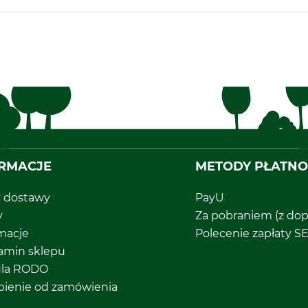
RMACJE
METODY PŁATNO
y dostawy
PayU
y
Za pobraniem (z dop
macje
Polecenie zapłaty S
amin sklepu
ula RODO
pienie od zamówienia