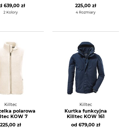
d
639,00 zł
225,00 zł
2 Kolory
4 Rozmiary
Killtec
Killtec
elka polarowa
Kurtka funkcyjna
lltec KOW 7
Killtec KOW 161
225,00 zł
od
679,00 zł