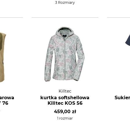
3 Rozmiary
Killtec
larowa
kurtka softshellowa
Sukie
W 76
Killtec KOS 56
459,00 zł
1 rozmiar