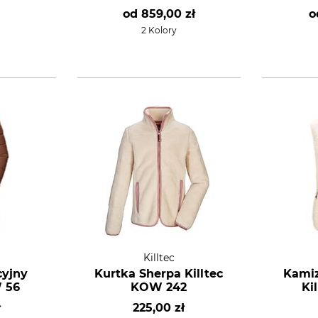
od
859,00 zł
o
2 Kolory
Killtec
cyjny
Kurtka Sherpa Killtec
Kamiz
W 56
KOW 242
Ki
ł
225,00 zł