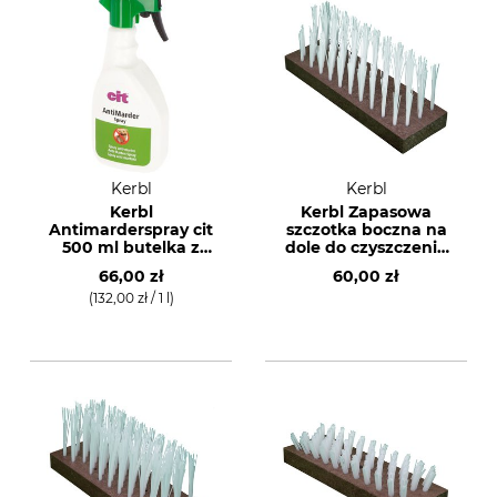
Kerbl
Kerbl
Kerbl
Kerbl Zapasowa
Antimarderspray cit
szczotka boczna na
500 ml butelka z
dole do czyszczenia
rozpylaczem z
butów
66,00 zł
60,00 zł
pompką
(132,00 zł / 1 l)