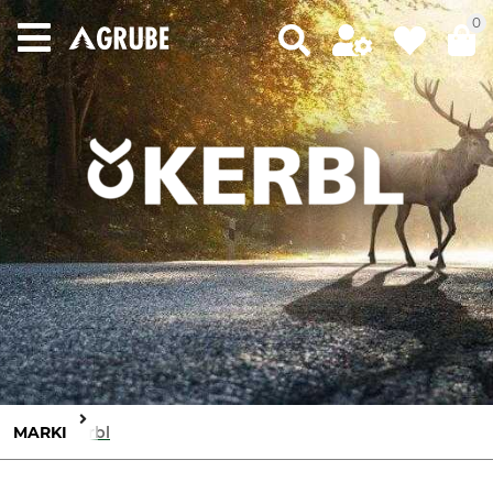
0
MARKI
Kerbl