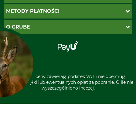
Twoje konto
Ustawienia plików cookie
Koszty dostawy
METODY PŁATNOŚCI
Zwroty
Reklamacje
PayU
O GRUBE
Regulamin sklepu
Za pobraniem (z dopłatą)
Klauzula RODO
Polecenie zapłaty SEPA
Sklep stacjonarny
Odstąpienie od zamówienia
Kontakt
Grube w Europie
* Wszystkie ceny zawierają podatek VAT i nie obejmują
kosztów wysyłki lub ewentualnych opłat za pobranie. O ile nie
wyszczególniono inaczej.
A CIASTECZKA?
rzystuje pliki cookie oraz
zenia podmiotów trzecich
ich ciągłego ulepszania
 dopasowanych do