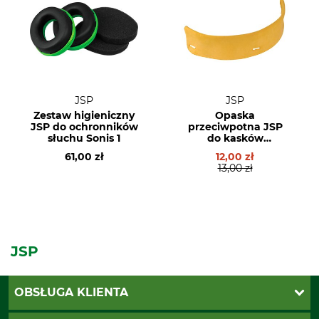
JSP
JSP
Zestaw higieniczny
Opaska
JSP do ochronników
przeciwpotna JSP
słuchu Sonis 1
do kasków
ochronnych EVO
61,00 zł
12,00 zł
13,00 zł
JSP
OBSŁUGA KLIENTA