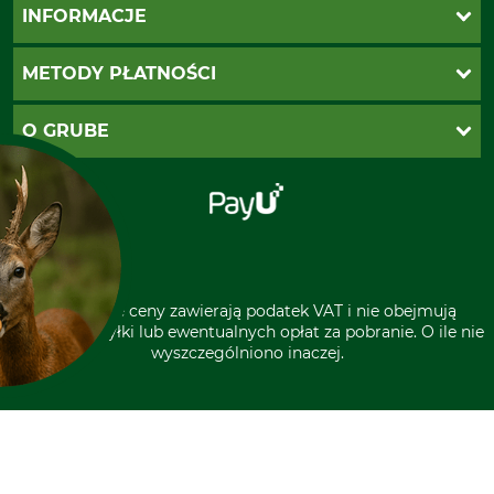
Katalogi Grube
INFORMACJE
Twoje konto
Ustawienia plików cookie
Koszty dostawy
METODY PŁATNOŚCI
Zwroty
Reklamacje
PayU
O GRUBE
Regulamin sklepu
Za pobraniem (z dopłatą)
Klauzula RODO
Polecenie zapłaty SEPA
Sklep stacjonarny
Odstąpienie od zamówienia
Kontakt
Grube w Europie
* Wszystkie ceny zawierają podatek VAT i nie obejmują
kosztów wysyłki lub ewentualnych opłat za pobranie. O ile nie
wyszczególniono inaczej.
A CIASTECZKA?
rzystuje pliki cookie oraz
zenia podmiotów trzecich
ich ciągłego ulepszania