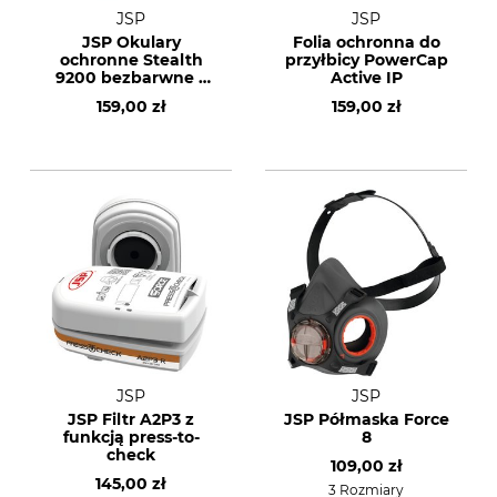
JSP
JSP
JSP Okulary
Folia ochronna do
ochronne Stealth
przyłbicy PowerCap
9200 bezbarwne z
Active IP
osłoną twarzy
159,00 zł
159,00 zł
JSP
JSP
JSP Filtr A2P3 z
JSP Półmaska Force
funkcją press-to-
8
check
109,00 zł
145,00 zł
3 Rozmiary