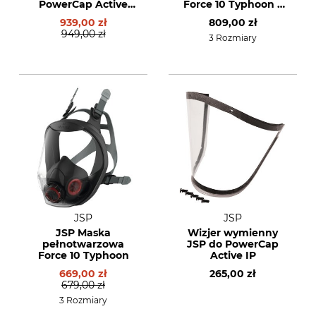
PowerCap Active
Force 10 Typhoon z
Black
filtrem A2P3
939,00 zł
809,00 zł
949,00 zł
3 Rozmiary
JSP
JSP
JSP Maska
Wizjer wymienny
pełnotwarzowa
JSP do PowerCap
Force 10 Typhoon
Active IP
669,00 zł
265,00 zł
679,00 zł
3 Rozmiary