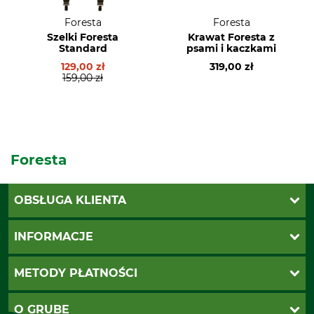
Foresta
Foresta
Szelki Foresta
Krawat Foresta z
Standard
psami i kaczkami
129,00 zł
319,00 zł
159,00 zł
Foresta
OBSŁUGA KLIENTA
Katalogi Grube
INFORMACJE
Twoje konto
Ustawienia plików cookie
Koszty dostawy
METODY PŁATNOŚCI
Zwroty
Reklamacje
PayU
O GRUBE