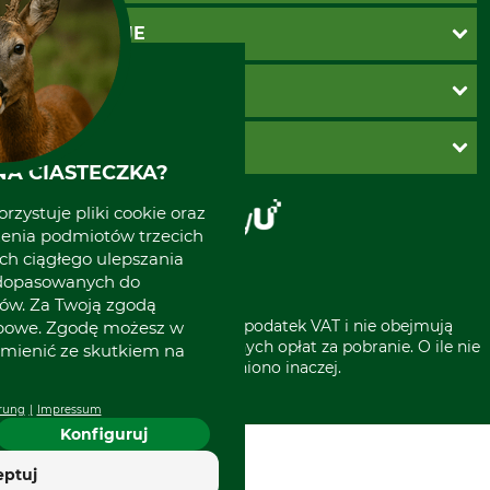
Katalogi Grube
INFORMACJE
Twoje konto
Ustawienia plików cookie
Koszty dostawy
METODY PŁATNOŚCI
Zwroty
Reklamacje
PayU
O GRUBE
Regulamin sklepu
Za pobraniem (z dopłatą)
A CIASTECZKA?
Klauzula RODO
Polecenie zapłaty SEPA
Sklep stacjonarny
rzystuje pliki cookie oraz
Odstąpienie od zamówienia
Kontakt
zenia podmiotów trzecich
Grube w Europie
ich ciągłego ulepszania
 dopasowanych do
ów. Za Twoją zgodą
* Wszystkie ceny zawierają podatek VAT i nie obejmują
obowe. Zgodę możesz w
kosztów wysyłki lub ewentualnych opłat za pobranie. O ile nie
zmienić ze skutkiem na
wyszczególniono inaczej.
rung
Impressum
Konfiguruj
eptuj