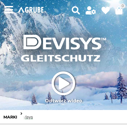
0
Odtwórz wideo
MARKI
Devisys