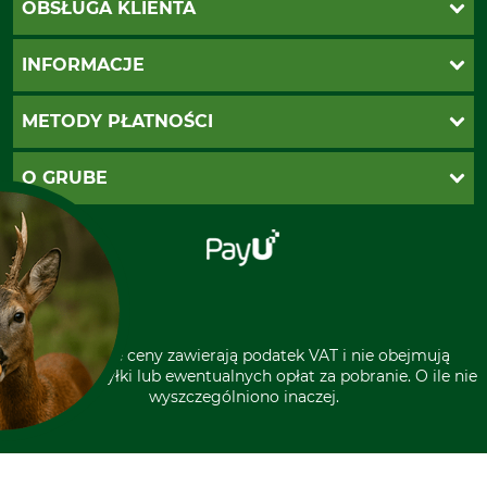
OBSŁUGA KLIENTA
Katalogi Grube
INFORMACJE
Twoje konto
Ustawienia plików cookie
Koszty dostawy
METODY PŁATNOŚCI
Zwroty
Reklamacje
PayU
O GRUBE
Regulamin sklepu
Za pobraniem (z dopłatą)
Klauzula RODO
Polecenie zapłaty SEPA
Sklep stacjonarny
Odstąpienie od zamówienia
Kontakt
Grube w Europie
* Wszystkie ceny zawierają podatek VAT i nie obejmują
kosztów wysyłki lub ewentualnych opłat za pobranie. O ile nie
wyszczególniono inaczej.
A CIASTECZKA?
rzystuje pliki cookie oraz