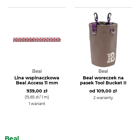
Beal
Beal
Lina wspinaczkowa
Beal woreczek na
Beal Access 11 mm
pasek Tool Bucket II
939,00 zł
od
109,00 zł
(15,65 zł / 1 m)
2 warianty
1 wariant
Beal