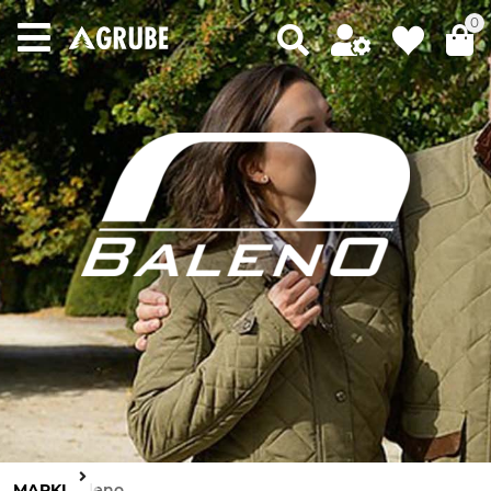
0
MARKI
Baleno