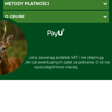
Ustawienia plików cookie
Koszty dostawy
METODY PŁATNOŚCI
Zwroty
Reklamacje
PayU
O GRUBE
Regulamin sklepu
Za pobraniem (z dopłatą)
Klauzula RODO
Polecenie zapłaty SEPA
Sklep stacjonarny
Odstąpienie od zamówienia
Kontakt
Grube w Europie
* Wszystkie ceny zawierają podatek VAT i nie obejmują
kosztów wysyłki lub ewentualnych opłat za pobranie. O ile nie
wyszczególniono inaczej.
A CIASTECZKA?
rzystuje pliki cookie oraz
zenia podmiotów trzecich
ich ciągłego ulepszania
 dopasowanych do
ów. Za Twoją zgodą