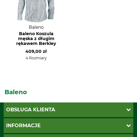
Baleno
Baleno Koszula
męska z długim
rękawem Berkley
409,00 zł
4 Rozmiary
Baleno
OBSŁUGA KLIENTA
Katalogi Grube
INFORMACJE
Twoje konto