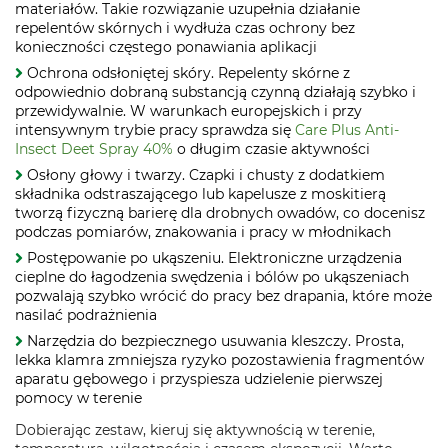
materiałów. Takie rozwiązanie uzupełnia działanie
repelentów skórnych i wydłuża czas ochrony bez
konieczności częstego ponawiania aplikacji
Ochrona odsłoniętej skóry. Repelenty skórne z
odpowiednio dobraną substancją czynną działają szybko i
przewidywalnie. W warunkach europejskich i przy
intensywnym trybie pracy sprawdza się
Care Plus Anti-
Insect Deet Spray 40%
o długim czasie aktywności
Osłony głowy i twarzy. Czapki i chusty z dodatkiem
składnika odstraszającego lub kapelusze z moskitierą
tworzą fizyczną barierę dla drobnych owadów, co docenisz
podczas pomiarów, znakowania i pracy w młodnikach
Postępowanie po ukąszeniu. Elektroniczne urządzenia
cieplne do łagodzenia swędzenia i bólów po ukąszeniach
pozwalają szybko wrócić do pracy bez drapania, które może
nasilać podrażnienia
Narzędzia do bezpiecznego usuwania kleszczy. Prosta,
lekka klamra zmniejsza ryzyko pozostawienia fragmentów
aparatu gębowego i przyspiesza udzielenie pierwszej
pomocy w terenie
Dobierając zestaw, kieruj się aktywnością w terenie,