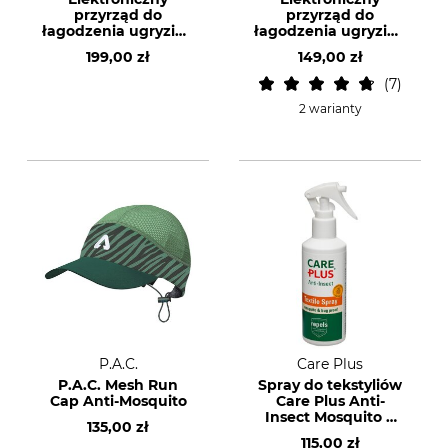
przyrząd do
przyrząd do
łagodzenia ugryzień
łagodzenia ugryzień
przez owady Heat It
przez owady Heat It
199,00 zł
149,00 zł
Unplug
Classic
7
2 warianty
P.A.C.
Care Plus
P.A.C. Mesh Run
Spray do tekstyliów
Cap Anti-Mosquito
Care Plus Anti-
Insect Mosquito &
135,00 zł
Bug proof
115,00 zł