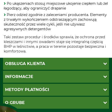
Po ukąszeniach stosuj miejscowe ukojenie ciepłem lub żel
łagodzący, aby ograniczyć drapanie
Pierz odzież zgodnie z zaleceniami producenta. Elementy
z trwałym wykończeniem odstraszającym zachowują
skuteczność przez wiele cykli, jeśli nie używasz
agresywnych detergentów
Taki zestaw procedur i środków sprawia, że ochrona przed
kleszczami i innymi owadami staje się integralną częścią
BHP w leśnictwie, a praca w terenie pozostaje bezpieczna i
komfortowa.
OBSŁUGA KLIENTA
Katalogi Grube
INFORMACJE
Twoje konto
Ustawienia plików cookie
Koszty dostawy
METODY PŁATNOŚCI
Zwroty
Reklamacje
PayU
O GRUBE
Regulamin sklepu
Za pobraniem (z dopłatą)
Klauzula RODO