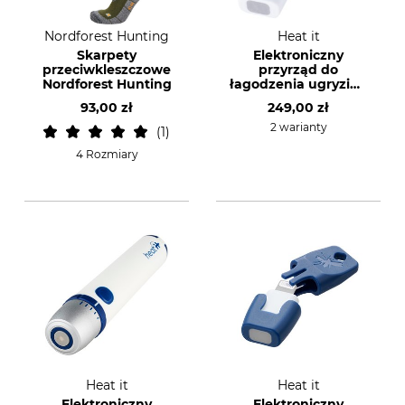
Nordforest Hunting
Heat it
Skarpety
Elektroniczny
przeciwkleszczowe
przyrząd do
Nordforest Hunting
łagodzenia ugryzień
przez owady Heat It
93,00 zł
249,00 zł
Pro
2 warianty
1
4 Rozmiary
Heat it
Heat it
Elektroniczny
Elektroniczny