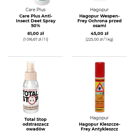
Care Plus
Hagopur
Care Plus Anti-
Hagopur Wespen-
Insect Deet Spray
Frey Ochrona przed
50%
osami
61,00 zł
45,00 zł
(1 016,67 zł / 1 l)
(225,00 zł / 1 kg)
Hagopur
Total Stop
odstraszacz
Hagopur Kleszcze-
owadów
Frey Antykleszcz