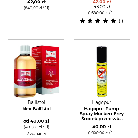
42,00 zł
42,00 zł
43,00 zł
(840,00 zł / 1 l)
(1 680,00 zł / 1 l)
1
Ballistol
Hagopur
Neo Ballistol
Hagopur Pump
Spray Mücken-Frey
Środek przeciwko
od
40,00 zł
komarom
40,00 zł
(400,00 zł / 1 l)
(1 600,00 zł / 1 l)
2 warianty