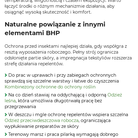
temperaturą, wilgotnością i czasem ekspozycji. Warto
łączyć środki o różnym mechanizmie działania, aby
osiągnąć wysoką skuteczność i komfort.
Naturalne powiązanie z innymi
elementami BHP
Ochrona przed insektami najlepiej działa, gdy współgra z
resztą wyposażenia roboczego. Pełny strój ogranicza
odsłonięte partie skóry, a impregnacja tekstyliów rozszerza
strefę działania repelentów.
Do prac w uprawach i przy zabiegach ochronnych
sprawdzą się szczelne warstwy i łatwe do czyszczenia
Kombinezony ochronne do ochrony roślin
Na co dzień stawiaj na oddychającą i odporną
Odzież
leśna
, która umożliwia długotrwałą pracę bez
przegrzewania
W deszczu i mgle ochronę repelentów wspiera szczelna
Odzież przeciwdeszczowa robocza
, ograniczająca
wypłukiwanie preparatów ze skóry
Terenowy marsz i praca pilarką wymagają dobrego