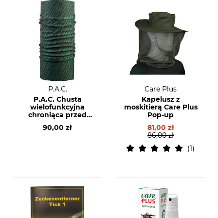
P.A.C.
Care Plus
P.A.C. Chusta
Kapelusz z
wielofunkcyjna
moskitierą Care Plus
chroniąca przed
Pop-up
komarami
90,00 zł
81,00 zł
86,00 zł
1