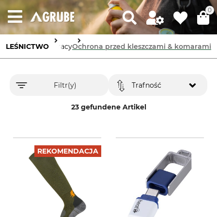
0
ństwo i higiena pracy
LEŚNICTWO
Ochrona przed kleszczami & komarami
Filtr(y)
Trafność
23 gefundene Artikel
REKOMENDACJA