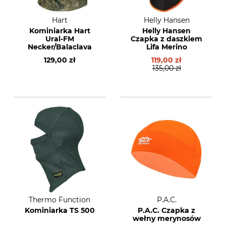
Hart
Helly Hansen
Kominiarka Hart
Helly Hansen
Ural-FM
Czapka z daszkiem
Necker/Balaclava
Lifa Merino
129,00 zł
119,00 zł
135,00 zł
Thermo Function
P.A.C.
Kominiarka TS 500
P.A.C. Czapka z
wełny merynosów