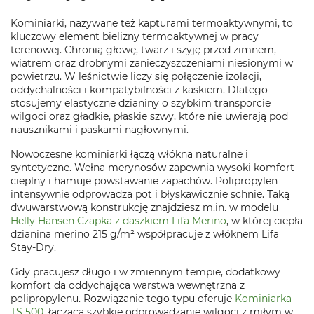
Kominiarki, nazywane też kapturami termoaktywnymi, to
kluczowy element bielizny termoaktywnej w pracy
terenowej. Chronią głowę, twarz i szyję przed zimnem,
wiatrem oraz drobnymi zanieczyszczeniami niesionymi w
powietrzu. W leśnictwie liczy się połączenie izolacji,
oddychalności i kompatybilności z kaskiem. Dlatego
stosujemy elastyczne dzianiny o szybkim transporcie
wilgoci oraz gładkie, płaskie szwy, które nie uwierają pod
nausznikami i paskami nagłownymi.
Nowoczesne kominiarki łączą włókna naturalne i
syntetyczne. Wełna merynosów zapewnia wysoki komfort
cieplny i hamuje powstawanie zapachów. Polipropylen
intensywnie odprowadza pot i błyskawicznie schnie. Taką
dwuwarstwową konstrukcję znajdziesz m.in. w modelu
Helly Hansen Czapka z daszkiem Lifa Merino
, w której ciepła
dzianina merino 215 g/m² współpracuje z włóknem Lifa
Stay-Dry.
Gdy pracujesz długo i w zmiennym tempie, dodatkowy
komfort da oddychająca warstwa wewnętrzna z
polipropylenu. Rozwiązanie tego typu oferuje
Kominiarka
TS 500
, łącząca szybkie odprowadzanie wilgoci z miłym w