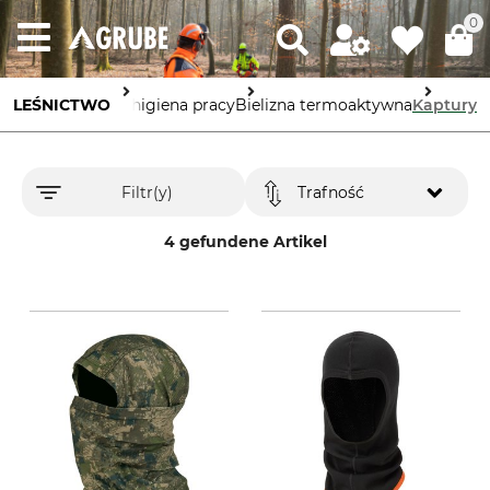
0
Bezpieczeństwo i higiena pracy
LEŚNICTWO
Bielizna termoaktywna
Kaptury
Filtr(y)
Trafność
4 gefundene Artikel