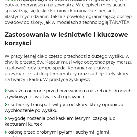
dotyku merynosem na zewnątrz. W ciepłych miesiącach
sprawdzają się lekkie kominy i kominiarki z cienkich,
elastycznych dzianin, także z powłoką ograniczającą dostęp
owadów do skóry, jak w modelach z technologią TANATEX.
Zastosowania w leśnictwie i kluczowe
korzyści
W pracy leśnej ciało często przechodzi z dużego wysiłku w
chwile przestojów. Kaptur musi więc oddychać przy marszu
i izolować, gdy tempo spada. Kominiarka ułatwia
utrzymanie stabilnej temperatury oraz suchej strefy skóry
na twarzy i karku. W praktyce zyskujesz:
wyraźną ochronę przed przewianiem na zrębach, drogach
zrywkowych i w otwartych uprawach
skuteczny transport wilgoci od skóry, który ogranicza
wychłodzenie po wysiłku
wygodę noszenia pod kaskiem leśnym, czapką lub
kapturami kurtek
osłonę przed drobnymi pyłami, suchymi igłami i