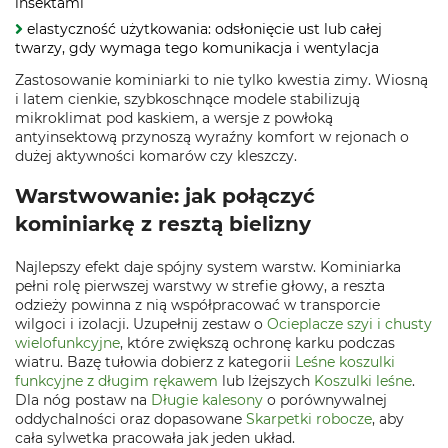
insektami
elastyczność użytkowania: odsłonięcie ust lub całej
twarzy, gdy wymaga tego komunikacja i wentylacja
Zastosowanie kominiarki to nie tylko kwestia zimy. Wiosną
i latem cienkie, szybkoschnące modele stabilizują
mikroklimat pod kaskiem, a wersje z powłoką
antyinsektową przynoszą wyraźny komfort w rejonach o
dużej aktywności komarów czy kleszczy.
Warstwowanie: jak połączyć
kominiarkę z resztą bielizny
Najlepszy efekt daje spójny system warstw. Kominiarka
pełni rolę pierwszej warstwy w strefie głowy, a reszta
odzieży powinna z nią współpracować w transporcie
wilgoci i izolacji. Uzupełnij zestaw o
Ocieplacze szyi i chusty
wielofunkcyjne
, które zwiększą ochronę karku podczas
wiatru. Bazę tułowia dobierz z kategorii
Leśne koszulki
funkcyjne z długim rękawem
lub lżejszych
Koszulki leśne
.
Dla nóg postaw na
Długie kalesony
o porównywalnej
oddychalności oraz dopasowane
Skarpetki robocze
, aby
cała sylwetka pracowała jak jeden układ.