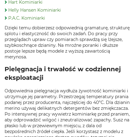
Hart Kominiarki
Helly Hansen Kominiarki
P.A.C. Kominiarki
Dzięki temu dobierzesz odpowiednią gramaturę, strukturę
splotu i elastyczność do swoich zadań. Do pracy przy
przeglądach upraw czy pomiarach sprawdzą się lżejsze,
szybkoschnące dzianiny. Na mroźne poranki i dłuższe
postoje lepsze będą modele z wyższą zawartością
merynosa.
Pielęgnacja i trwałość w codziennej
eksploatacji
Odpowiednia pielęgnacja wydłuża żywotność kominiarki i
utrzymuje jej parametry. Przestrzegaj temperatury prania
podanej przez producenta, najczęściej do 40°C. Dla dzianin
merino używaj delikatnych detergentów bez zmiękczacza.
Po intensywnej pracy wywietrz kominiarkę przed praniem,
aby odprowadzić wilgoć i zneutralizować zapachy. Susz na
płasko lub w przewiewnym miejscu, z dala od
bezpośrednich źródeł ciepła. Jeśli korzystasz z modelu z