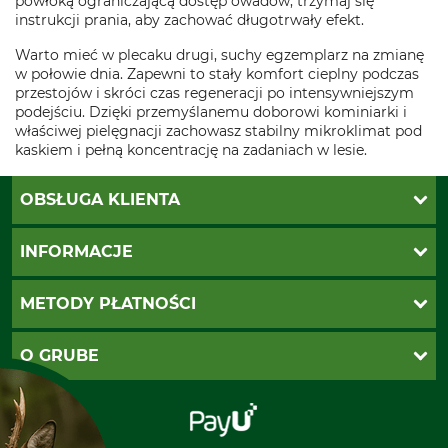
powłoką ograniczającą dostęp owadów, trzymaj się
instrukcji prania, aby zachować długotrwały efekt.
Warto mieć w plecaku drugi, suchy egzemplarz na zmianę
w połowie dnia. Zapewni to stały komfort cieplny podczas
przestojów i skróci czas regeneracji po intensywniejszym
podejściu. Dzięki przemyślanemu doborowi kominiarki i
właściwej pielęgnacji zachowasz stabilny mikroklimat pod
kaskiem i pełną koncentrację na zadaniach w lesie.
OBSŁUGA KLIENTA
Katalogi Grube
INFORMACJE
Twoje konto
Ustawienia plików cookie
Koszty dostawy
METODY PŁATNOŚCI
Zwroty
Reklamacje
PayU
O GRUBE
Regulamin sklepu
Za pobraniem (z dopłatą)
Klauzula RODO
Polecenie zapłaty SEPA
Sklep stacjonarny
Odstąpienie od zamówienia
Kontakt