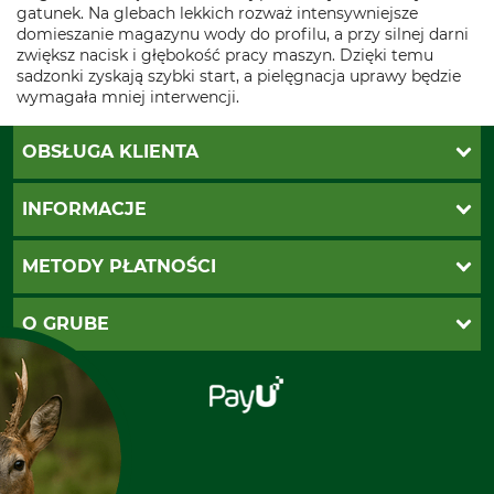
gatunek. Na glebach lekkich rozważ intensywniejsze
domieszanie magazynu wody do profilu, a przy silnej darni
zwiększ nacisk i głębokość pracy maszyn. Dzięki temu
sadzonki zyskają szybki start, a pielęgnacja uprawy będzie
wymagała mniej interwencji.
OBSŁUGA KLIENTA
Katalogi Grube
INFORMACJE
Twoje konto
Ustawienia plików cookie
Koszty dostawy
METODY PŁATNOŚCI
Zwroty
Reklamacje
PayU
O GRUBE
Regulamin sklepu
Za pobraniem (z dopłatą)
Klauzula RODO
Polecenie zapłaty SEPA
Sklep stacjonarny
Odstąpienie od zamówienia
Kontakt
Grube w Europie