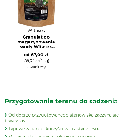
Witasek
Granulat do
magazynowania
wody Witasek
Growit
od
67,00 zł
(89,34 zł / 1 kg)
2 warianty
Przygotowanie terenu do sadzenia
Od dobrze przygotowanego stanowiska zaczyna się
trwały las
Typowe zadania i korzyści w praktyce leśnej
Maszyny do uprawy punktowej i pasowej