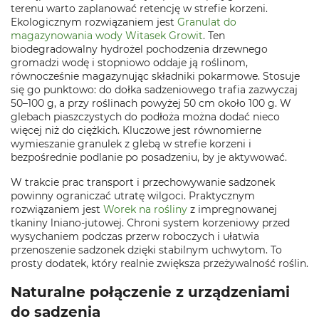
terenu warto zaplanować retencję w strefie korzeni.
Ekologicznym rozwiązaniem jest
Granulat do
magazynowania wody Witasek Growit
. Ten
biodegradowalny hydrożel pochodzenia drzewnego
gromadzi wodę i stopniowo oddaje ją roślinom,
równocześnie magazynując składniki pokarmowe. Stosuje
się go punktowo: do dołka sadzeniowego trafia zazwyczaj
50–100 g, a przy roślinach powyżej 50 cm około 100 g. W
glebach piaszczystych do podłoża można dodać nieco
więcej niż do ciężkich. Kluczowe jest równomierne
wymieszanie granulek z glebą w strefie korzeni i
bezpośrednie podlanie po posadzeniu, by je aktywować.
W trakcie prac transport i przechowywanie sadzonek
powinny ograniczać utratę wilgoci. Praktycznym
rozwiązaniem jest
Worek na rośliny
z impregnowanej
tkaniny lniano‑jutowej. Chroni system korzeniowy przed
wysychaniem podczas przerw roboczych i ułatwia
przenoszenie sadzonek dzięki stabilnym uchwytom. To
prosty dodatek, który realnie zwiększa przeżywalność roślin.
Naturalne połączenie z urządzeniami
do sadzenia