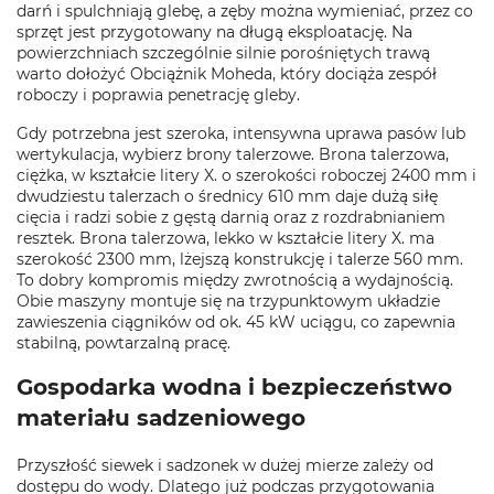
darń i spulchniają glebę, a zęby można wymieniać, przez co
sprzęt jest przygotowany na długą eksploatację. Na
powierzchniach szczególnie silnie porośniętych trawą
warto dołożyć Obciążnik Moheda, który dociąża zespół
roboczy i poprawia penetrację gleby.
Gdy potrzebna jest szeroka, intensywna uprawa pasów lub
wertykulacja, wybierz brony talerzowe. Brona talerzowa,
ciężka, w kształcie litery X. o szerokości roboczej 2400 mm i
dwudziestu talerzach o średnicy 610 mm daje dużą siłę
cięcia i radzi sobie z gęstą darnią oraz z rozdrabnianiem
resztek. Brona talerzowa, lekko w kształcie litery X. ma
szerokość 2300 mm, lżejszą konstrukcję i talerze 560 mm.
To dobry kompromis między zwrotnością a wydajnością.
Obie maszyny montuje się na trzypunktowym układzie
zawieszenia ciągników od ok. 45 kW uciągu, co zapewnia
stabilną, powtarzalną pracę.
Gospodarka wodna i bezpieczeństwo
materiału sadzeniowego
Przyszłość siewek i sadzonek w dużej mierze zależy od
dostępu do wody. Dlatego już podczas przygotowania