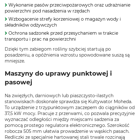
Wykonanie pasów przeciwpożarowych oraz udrażnianie
powierzchni pod nasadzenia w rzędach
Wzbogacenie strefy korzeniowej o magazyn wody i
składników odżywczych
Ochrona sadzonek przed przesychaniem w trakcie
transportu i prac na powierzchni
Dzięki tym zabiegom rośliny szybciej startują po
posadzeniu, a opóźnienia wzrostu spowodowane suszą są
mniejsze.
Maszyny do uprawy punktowej i
pasowej
Na zwięzłych, darniowych lub piaszczysto-ilastych
stanowiskach doskonale sprawdza się Kultywator Moheda.
To urządzenie z trzypunktowym zaczepem do ciągników od
37,5 kW mocy. Pracuje z przerwami, co pozwala precyzyjnie
wyznaczać odległości między miejscami sadzenia za
pomocą prostego regulatora elektronicznego. Szerokość
robocza 505 mm ułatwia prowadzenie w wąskich pasach.
Redliczki ze specjalnie hartowanej stali trwale rozcinają