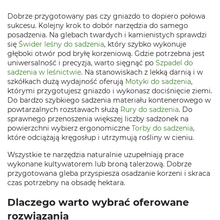
Dobrze przygotowany pas czy gniazdo to dopiero połowa
sukcesu. Kolejny krok to dobór narzędzia do samego
posadzenia. Na glebach twardych i kamienistych sprawdzi
się
Świder leśny do sadzenia
, który szybko wykonuje
głęboki otwór pod bryłę korzeniową. Gdzie potrzebna jest
uniwersalność i precyzja, warto sięgnąć po
Szpadel do
sadzenia w leśnictwie
. Na stanowiskach z lekką darnią i w
szkółkach dużą wydajność oferują
Motyki do sadzenia
,
którymi przygotujesz gniazdo i wykonasz dociśnięcie ziemi.
Do bardzo szybkiego sadzenia materiału kontenerowego w
powtarzalnych rozstawach służą
Rury do sadzenia
. Do
sprawnego przenoszenia większej liczby sadzonek na
powierzchni wybierz ergonomiczne
Torby do sadzenia
,
które odciążają kręgosłup i utrzymują rośliny w cieniu.
Wszystkie te narzędzia naturalnie uzupełniają prace
wykonane kultywatorem lub broną talerzową. Dobrze
przygotowana gleba przyspiesza osadzanie korzeni i skraca
czas potrzebny na obsadę hektara.
Dlaczego warto wybrać oferowane
rozwiązania