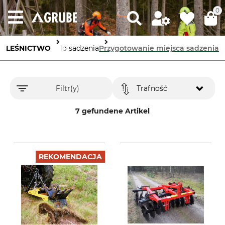
0
ników
LEŚNICTWO
Urządzenia do sadzenia
Przygotowanie miejsca sadzenia
Filtr(y)
Trafność
7 gefundene Artikel
REKOMENDACJA