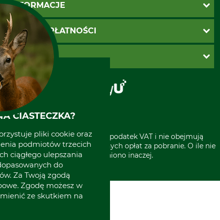
Katalogi Grube
INFORMACJE
Twoje konto
Ustawienia plików cookie
Koszty dostawy
METODY PŁATNOŚCI
Zwroty
Reklamacje
PayU
O GRUBE
Regulamin sklepu
Za pobraniem (z dopłatą)
Klauzula RODO
Polecenie zapłaty SEPA
Sklep stacjonarny
Odstąpienie od zamówienia
Kontakt
Grube w Europie
A CIASTECZKA?
rzystuje pliki cookie oraz
* Wszystkie ceny zawierają podatek VAT i nie obejmują
zenia podmiotów trzecich
kosztów wysyłki lub ewentualnych opłat za pobranie. O ile nie
ich ciągłego ulepszania
wyszczególniono inaczej.
 dopasowanych do
ów. Za Twoją zgodą
obowe. Zgodę możesz w
zmienić ze skutkiem na