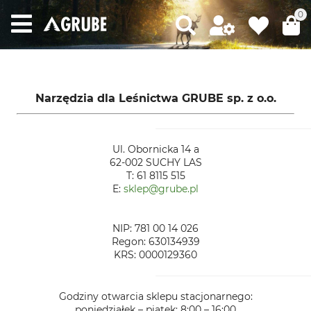
0
Narzędzia dla Leśnictwa GRUBE sp. z o.o.
Ul. Obornicka 14 a
62-002 SUCHY LAS
T: 61 8115 515
E:
sklep@grube.pl
NIP: 781 00 14 026
Regon: 630134939
KRS: 0000129360
Godziny otwarcia sklepu stacjonarnego:
poniedziałek – piątek: 8:00 – 16:00