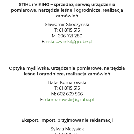
STIHL i VIKING – sprzedaż, serwis; urządzenia
pomiarowe, narzędzia leśne i ogrodnicze, realizacja
zamówień
Sławomir Skoczyński
T: 61 8115 515
M: 606 721 280
E:
sskoczynski@grube.pl
Optyka myśliwska, urządzenia pomiarowe, narzędzia
leśne i ogrodnicze, realizacja zamówień
Rafał Komarowski
T: 61 8115 515
M: 602 639 566
E:
rkomarowski@grube.pl
Eksport, import, przyjmowanie reklamacji
Sylwia Matysiak