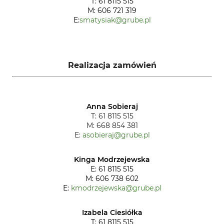
T: 61 8115 515
M: 606 721 319
E:
smatysiak@grube.pl
Realizacja zamówień
Anna Sobieraj
T: 61 8115 515
M: 668 854 381
E:
asobieraj@grube.pl
Kinga Modrzejewska
E: 61 8115 515
M: 606 738 602
E:
kmodrzejewska@grube.pl
Izabela Ciesiółka
T: 61 8115 515