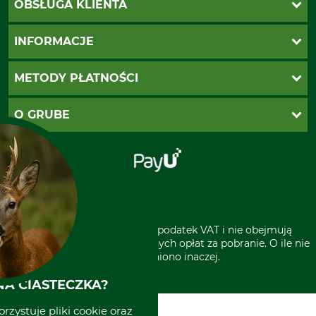
OBSŁUGA KLIENTA
Katalogi Grube
INFORMACJE
Twoje konto
Ustawienia plików cookie
Koszty dostawy
METODY PŁATNOŚCI
Zwroty
Reklamacje
PayU
O GRUBE
Regulamin sklepu
Za pobraniem (z dopłatą)
Klauzula RODO
Polecenie zapłaty SEPA
Sklep stacjonarny
Odstąpienie od zamówienia
Kontakt
Grube w Europie
* Wszystkie ceny zawierają podatek VAT i nie obejmują
kosztów wysyłki lub ewentualnych opłat za pobranie. O ile nie
wyszczególniono inaczej.
A CIASTECZKA?
rzystuje pliki cookie oraz