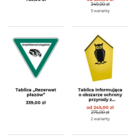
349,00 zł
3 warianty
Tablica „Rezerwat
Tablica informująca
płazów”
o obszarze ochrony
przyrody z
339,00 zł
symbolem sowy
od
245,00 zł
uszatej
275,00 zł
2 warianty