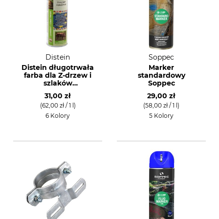
Distein
Soppec
Distein długotrwała
Marker
farba dla Z-drzew i
standardowy
szlaków
Soppec
zrywkowych
31,00 zł
29,00 zł
(62,00 zł / 1 l)
(58,00 zł / 1 l)
6 Kolory
5 Kolory