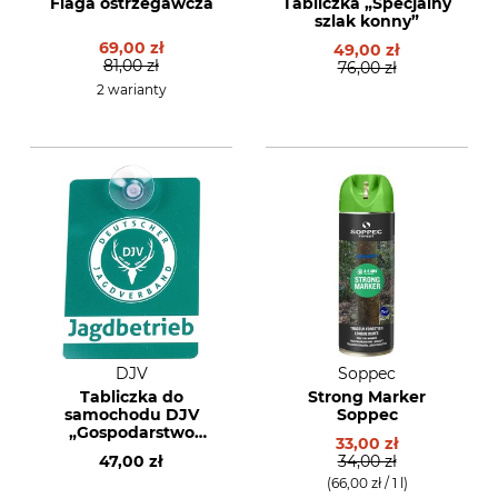
Flaga ostrzegawcza
Tabliczka „Specjalny
szlak konny”
69,00 zł
49,00 zł
81,00 zł
76,00 zł
2 warianty
DJV
Soppec
Tabliczka do
Strong Marker
samochodu DJV
Soppec
„Gospodarstwo
33,00 zł
łowieckie”
47,00 zł
34,00 zł
(66,00 zł / 1 l)