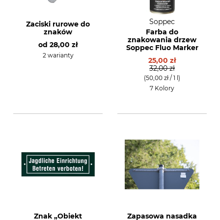
Soppec
Zaciski rurowe do
znaków
Farba do
znakowania drzew
od
28,00 zł
Soppec Fluo Marker
2 warianty
25,00 zł
32,00 zł
(50,00 zł / 1 l)
7 Kolory
Znak „Obiekt
Zapasowa nasadka