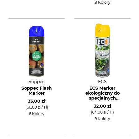
8 Kolory
Soppec
ECS
Soppec Flash
ECS Marker
Marker
ekologiczny do
specjalnych
33,00 zł
oznaczeń ECS farba
32,00 zł
(66,00 zł / 1 l)
w sprayu
(64,00 zł / 1 l)
6 Kolory
9 Kolory