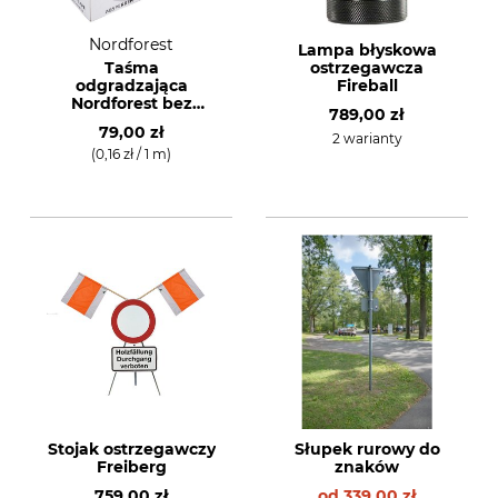
Nordforest
Lampa błyskowa
Taśma
ostrzegawcza
odgradzająca
Fireball
Nordforest bez
)
789,00 zł
nadruku
79,00 zł
2 warianty
(0,16 zł / 1 m)
Stojak ostrzegawczy
Słupek rurowy do
Freiberg
znaków
759,00 zł
od
339,00 zł