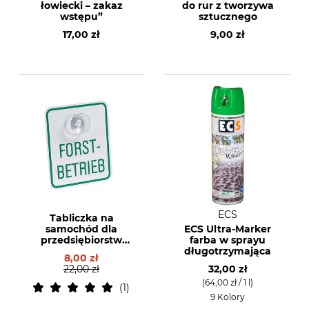
łowiecki – zakaz
do rur z tworzywa
wstępu”
sztucznego
17,00 zł
9,00 zł
ECS
Tabliczka na
samochód dla
ECS Ultra-Marker
przedsiębiorstw
farba w sprayu
leśnych
długotrzymająca
8,00 zł
22,00 zł
32,00 zł
(64,00 zł / 1 l)
1
9 Kolory