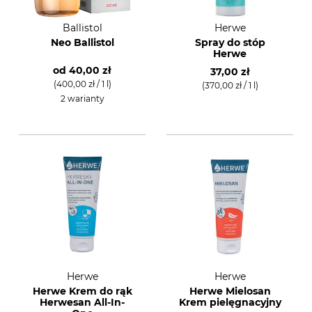
Ballistol
Herwe
Neo Ballistol
Spray do stóp
Herwe
od
40,00 zł
37,00 zł
(400,00 zł / 1 l)
(370,00 zł / 1 l)
2 warianty
Herwe
Herwe
Herwe Krem do rąk
Herwe Mielosan
Herwesan All-In-
Krem pielęgnacyjny