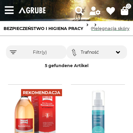
0
BEZPIECZEŃSTWO I HIGIENA PRACY
Ochrona skóry
Pielęgnacja skóry
Filtr(y)
Trafność
5 gefundene Artikel
REKOMENDACJA