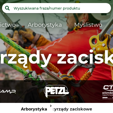
ictwo
Arborystyka
Myślistwo
rządy zaci
Arborystyka
Przyrządy zaciskowe