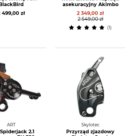
BlackBird
asekuracyjny Akimbo
 499,00 zł
2 349,00 zł
2 549,00 zł
1
ART
Skylotec
Spiderjack 2.1
Przyrząd zjazdowy