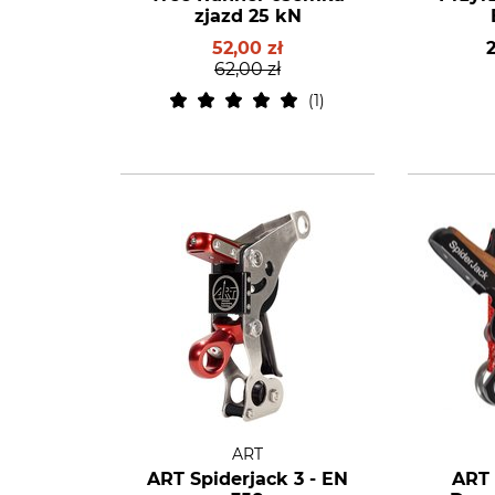
zjazd 25 kN
52,00 zł
2
62,00 zł
1
ART
ART Spiderjack 3 - EN
ART 