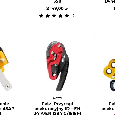
358
Dyne
2 149,00 zł
2
Petzl
enie
Petzl Przyrząd
Pe
e ASAP
asekuracyjny ID – EN
aseku
8
341A/EN 12841C/15151-1