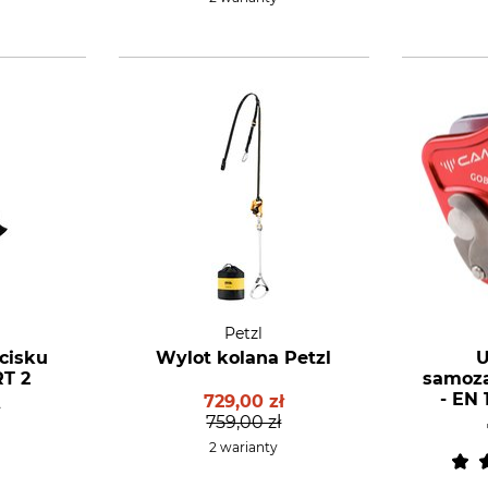
Petzl
cisku
Wylot kolana Petzl
U
RT 2
samoza
- EN 
729,00 zł
ł
759,00 zł
2 warianty