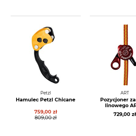
Petzl
ART
Hamulec Petzl Chicane
Pozycjoner za
linowego A
759,00 zł
729,00 z
809,00 zł