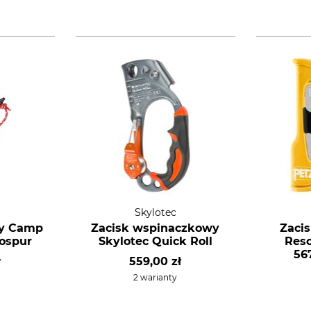
Skylotec
wy Camp
Zacisk wspinaczkowy
Zacis
ospur
Skylotec Quick Roll
Resc
56
ł
559,00 zł
2 warianty