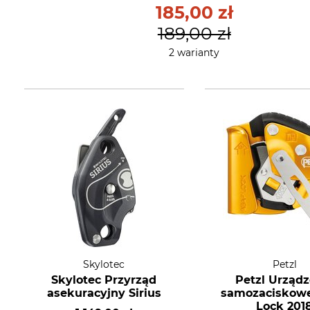
185,00 zł
189,00 zł
2 warianty
Skylotec
Petzl
Skylotec Przyrząd
Petzl Urządz
asekuracyjny Sirius
samozaciskow
Lock 201