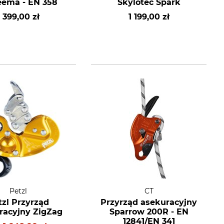
ema - EN 358
Skylotec Spark
1 399,00 zł
1 199,00 zł
Petzl
CT
tzl Przyrząd
Przyrząd asekuracyjny
racyjny ZigZag
Sparrow 200R - EN
12841/EN 341