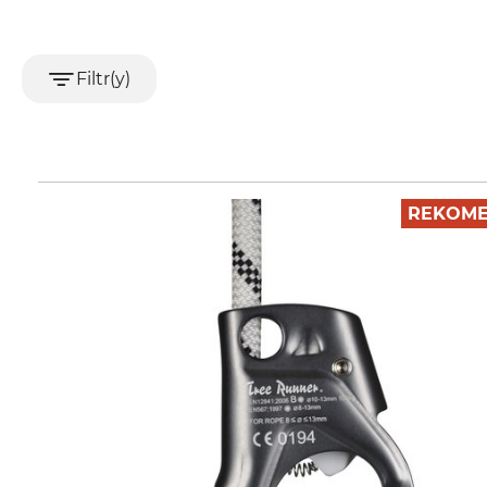
Filtr(y)
REKOME