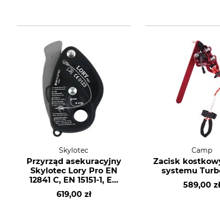
Skylotec
Camp
Przyrząd asekuracyjny
Zacisk kostko
Skylotec Lory Pro EN
systemu Turb
12841 C, EN 15151-1, EN
589,00 z
341
619,00 zł