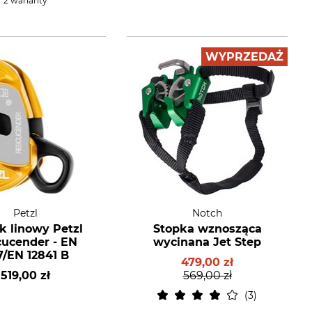
2 warianty
WYPRZEDAŻ
Petzl
Notch
k linowy Petzl
Stopka wznosząca
ucender - EN
wycinana Jet Step
7/EN 12841 B
479,00 zł
519,00 zł
569,00 zł
3