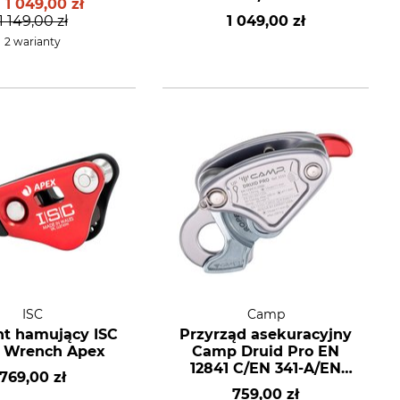
d
1 049,00 zł
1 149,00 zł
1 049,00 zł
2 warianty
ISC
Camp
t hamujący ISC
Przyrząd asekuracyjny
 Wrench Apex
Camp Druid Pro EN
12841 C/EN 341-A/EN
769,00 zł
15151-1
759,00 zł