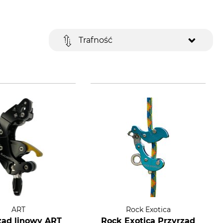
Trafność
ART
Rock Exotica
ząd linowy ART
Rock Exotica Przyrząd