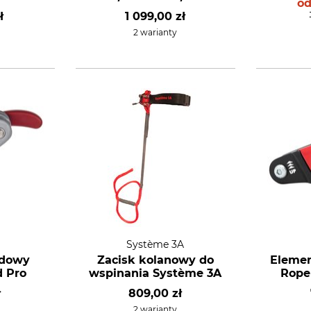
o
ł
1 099,00 zł
2 warianty
Système 3A
zdowy
Zacisk kolanowy do
Elemen
 Pro
wspinania Système 3A
Rope
ł
809,00 zł
2 warianty